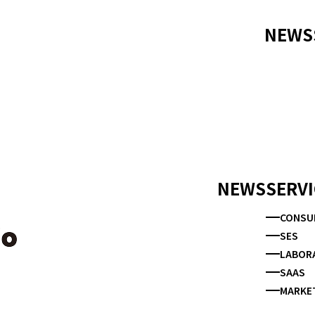
NEWS
登録されました
NEWS
SERVI
CONSU
SES
LABOR
SAAS
MARKE